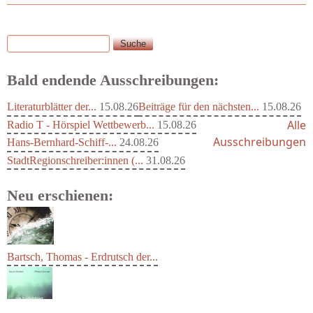
Suche
Suchformular
Bald endende Ausschreibungen:
Literaturblätter der...
15.08.26
Beiträge für den nächsten...
15.08.26
Alle
Radio T - Hörspiel Wettbewerb...
15.08.26
Ausschreibungen
Hans-Bernhard-Schiff-...
24.08.26
StadtRegionschreiber:innen (...
31.08.26
Neu erschienen:
Bartsch, Thomas - Erdrutsch der...