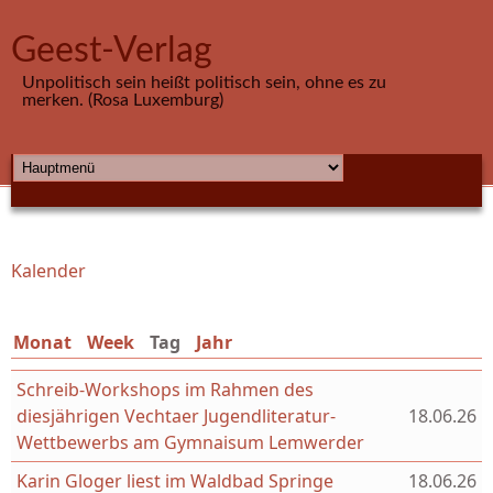
Direkt zum Inhalt
Geest-Verlag
Unpolitisch sein heißt politisch sein, ohne es zu
merken. (Rosa Luxemburg)
HAUPTMENÜ
Kalender
Sie sind hier
Monat
Week
Tag
(aktiver Reiter)
Jahr
Schreib-Workshops im Rahmen des
diesjährigen Vechtaer Jugendliteratur-
18.06.26
Wettbewerbs am Gymnaisum Lemwerder
Karin Gloger liest im Waldbad Springe
18.06.26