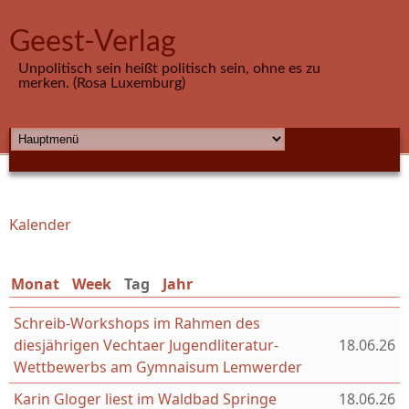
Direkt zum Inhalt
Geest-Verlag
Unpolitisch sein heißt politisch sein, ohne es zu
merken. (Rosa Luxemburg)
HAUPTMENÜ
Kalender
Sie sind hier
Monat
Week
Tag
(aktiver Reiter)
Jahr
Schreib-Workshops im Rahmen des
diesjährigen Vechtaer Jugendliteratur-
18.06.26
Wettbewerbs am Gymnaisum Lemwerder
Karin Gloger liest im Waldbad Springe
18.06.26