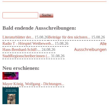
Suche
Suchformular
Bald endende Ausschreibungen:
Literaturblätter der...
15.08.26
Beiträge für den nächsten...
15.08.26
Alle
Radio T - Hörspiel Wettbewerb...
15.08.26
Ausschreibungen
Hans-Bernhard-Schiff-...
24.08.26
StadtRegionschreiber:innen (...
31.08.26
Neu erschienen:
Mayer König, Wolfgang - Dichtungen...