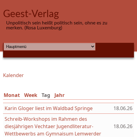
Direkt zum Inhalt
Geest-Verlag
Unpolitisch sein heißt politisch sein, ohne es zu
merken. (Rosa Luxemburg)
HAUPTMENÜ
Kalender
Sie sind hier
Monat
Week
Tag
(aktiver Reiter)
Jahr
Karin Gloger liest im Waldbad Springe
18.06.26
Schreib-Workshops im Rahmen des
diesjährigen Vechtaer Jugendliteratur-
18.06.26
Wettbewerbs am Gymnaisum Lemwerder