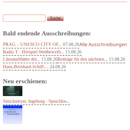
Suche
Suchformular
Bald endende Ausschreibungen:
Alle Ausschreibungen
PRAG – UNESCO CITY OF...
07.08.26
Radio T - Hörspiel Wettbewerb...
15.08.26
Literaturblätter der...
15.08.26
Beiträge für den nächsten...
15.08.26
Hans-Bernhard-Schiff-...
24.08.26
Neu erschienen:
Struckmeyer, Ingeborg - Sprachlos...