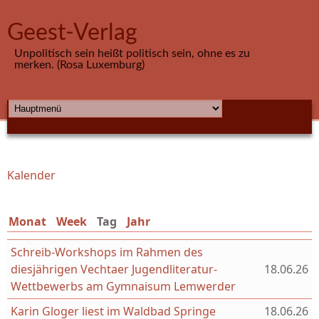
Direkt zum Inhalt
Geest-Verlag
Unpolitisch sein heißt politisch sein, ohne es zu
merken. (Rosa Luxemburg)
HAUPTMENÜ
Kalender
Sie sind hier
Monat
Week
Tag
(aktiver Reiter)
Jahr
Schreib-Workshops im Rahmen des
diesjährigen Vechtaer Jugendliteratur-
18.06.26
Wettbewerbs am Gymnaisum Lemwerder
Karin Gloger liest im Waldbad Springe
18.06.26