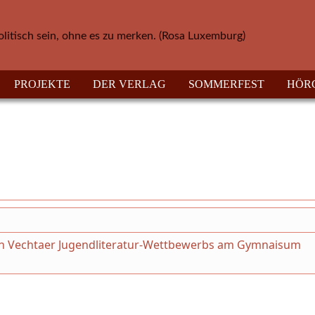
olitisch sein, ohne es zu merken. (Rosa Luxemburg)
PROJEKTE
DER VERLAG
SOMMERFEST
HÖR
n Vechtaer Jugendliteratur-Wettbewerbs am Gymnaisum