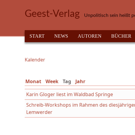
Direkt zum Inhalt
Geest-Verlag
Unpolitisch sein heißt p
HAUPTMENÜ
START
NEWS
AUTOREN
BÜCHER
Kalender
Sie sind hier
Monat
Week
Tag
(aktiver Reiter)
Jahr
Karin Gloger liest im Waldbad Springe
Schreib-Workshops im Rahmen des diesjährige
Lemwerder