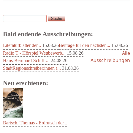
Suche
Suchformular
Bald endende Ausschreibungen:
Literaturblätter der...
15.08.26
Beiträge für den nächsten...
15.08.26
Alle
Radio T - Hörspiel Wettbewerb...
15.08.26
Ausschreibungen
Hans-Bernhard-Schiff-...
24.08.26
StadtRegionschreiber:innen (...
31.08.26
Neu erschienen:
Bartsch, Thomas - Erdrutsch der...