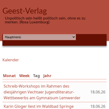
Direkt zum Inhalt
Geest-Verlag
Unpolitisch sein heißt politisch sein, ohne es zu
merken. (Rosa Luxemburg)
HAUPTMENÜ
Kalender
Sie sind hier
Monat
Week
Tag
(aktiver Reiter)
Jahr
Schreib-Workshops im Rahmen des
diesjährigen Vechtaer Jugendliteratur-
18.06.26
Wettbewerbs am Gymnaisum Lemwerder
Karin Gloger liest im Waldbad Springe
18.06.26