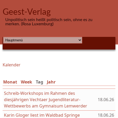
Direkt zum Inhalt
Geest-Verlag
Unpolitisch sein heißt politisch sein, ohne es zu
merken. (Rosa Luxemburg)
HAUPTMENÜ
Kalender
Sie sind hier
Monat
Week
Tag
(aktiver Reiter)
Jahr
Schreib-Workshops im Rahmen des
diesjährigen Vechtaer Jugendliteratur-
18.06.26
Wettbewerbs am Gymnaisum Lemwerder
Karin Gloger liest im Waldbad Springe
18.06.26