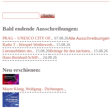
Suche
Suchformular
Bald endende Ausschreibungen:
Alle Ausschreibungen
PRAG – UNESCO CITY OF...
07.08.26
Radio T - Hörspiel Wettbewerb...
15.08.26
Literaturblätter der...
15.08.26
Beiträge für den nächsten...
15.08.26
Hans-Bernhard-Schiff-...
24.08.26
Neu erschienen:
Mayer König, Wolfgang - Dichtungen...