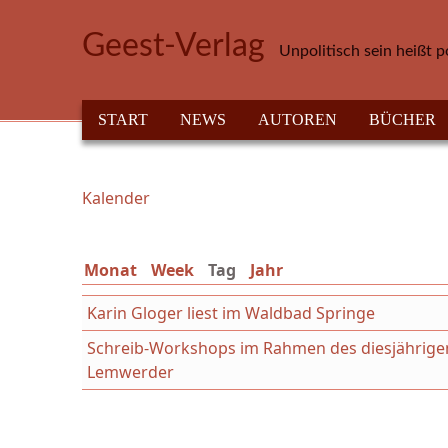
Direkt zum Inhalt
Geest-Verlag
Unpolitisch sein heißt p
HAUPTMENÜ
START
NEWS
AUTOREN
BÜCHER
Kalender
Sie sind hier
Monat
Week
Tag
(aktiver Reiter)
Jahr
Karin Gloger liest im Waldbad Springe
Schreib-Workshops im Rahmen des diesjährige
Lemwerder