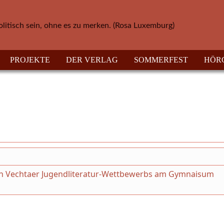
olitisch sein, ohne es zu merken. (Rosa Luxemburg)
PROJEKTE
DER VERLAG
SOMMERFEST
HÖR
n Vechtaer Jugendliteratur-Wettbewerbs am Gymnaisum