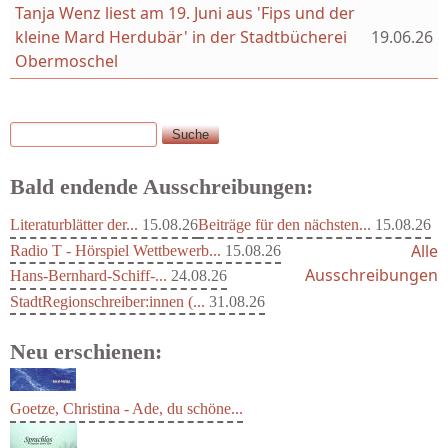
Tanja Wenz liest am 19. Juni aus 'Fips und der
kleine Mard Herdubär' in der Stadtbücherei
19.06.26
Obermoschel
Suche
Suchformular
Bald endende Ausschreibungen:
Literaturblätter der...
15.08.26
Beiträge für den nächsten...
15.08.26
Alle
Radio T - Hörspiel Wettbewerb...
15.08.26
Ausschreibungen
Hans-Bernhard-Schiff-...
24.08.26
StadtRegionschreiber:innen (...
31.08.26
Neu erschienen:
Goetze, Christina - Ade, du schöne...