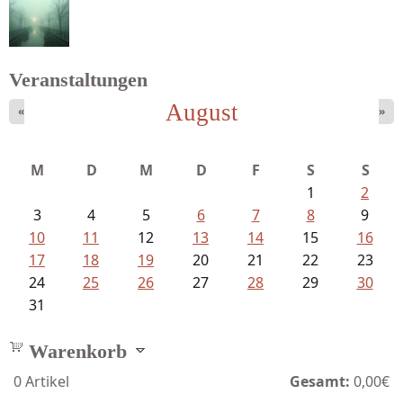
Veranstaltungen
August
«
»
Struckmeyer, Ingeborg - Sprachlos...
M
D
M
D
F
S
S
1
2
3
4
5
6
7
8
9
10
11
12
13
14
15
16
17
18
19
20
21
22
23
24
25
26
27
28
29
30
31
Warenkorb
0
Artikel
Gesamt:
0,00€