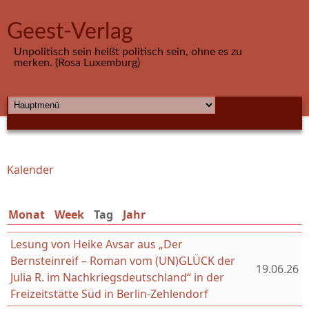
Direkt zum Inhalt
Geest-Verlag
Unpolitisch sein heißt politisch sein, ohne es zu
merken. (Rosa Luxemburg)
HAUPTMENÜ
Kalender
Sie sind hier
Monat
Week
Tag
(aktiver Reiter)
Jahr
Lesung von Heike Avsar aus „Der
Bernsteinreif – Roman vom (UN)GLÜCK der
19.06.26
Julia R. im Nachkriegsdeutschland“ in der
Freizeitstätte Süd in Berlin-Zehlendorf