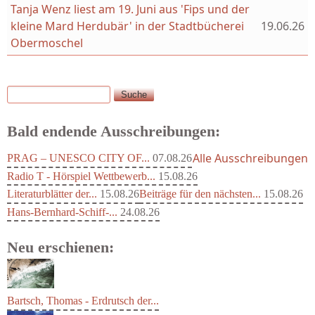
Tanja Wenz liest am 19. Juni aus 'Fips und der
kleine Mard Herdubär' in der Stadtbücherei
19.06.26
Obermoschel
Suche
Suchformular
Bald endende Ausschreibungen:
Alle Ausschreibungen
PRAG – UNESCO CITY OF...
07.08.26
Radio T - Hörspiel Wettbewerb...
15.08.26
Literaturblätter der...
15.08.26
Beiträge für den nächsten...
15.08.26
Hans-Bernhard-Schiff-...
24.08.26
Neu erschienen: