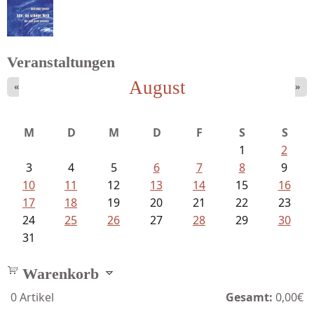
Bartsch, Thomas - Erdrutsch der...
Veranstaltungen
August
«
»
Goetze, Christina - Ade, du schöne...
M
D
M
D
F
S
S
1
2
3
4
5
6
7
8
9
10
11
12
13
14
15
16
17
18
19
20
21
22
23
24
25
26
27
28
29
30
31
Warenkorb
0
Artikel
Gesamt:
0,00€