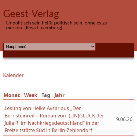
Direkt zum Inhalt
Geest-Verlag
Unpolitisch sein heißt politisch sein, ohne es zu
merken. (Rosa Luxemburg)
HAUPTMENÜ
Kalender
Sie sind hier
Monat
Week
Tag
(aktiver Reiter)
Jahr
Lesung von Heike Avsar aus „Der
Bernsteinreif – Roman vom (UN)GLÜCK der
19.06.26
Julia R. im Nachkriegsdeutschland“ in der
Freizeitstätte Süd in Berlin-Zehlendorf