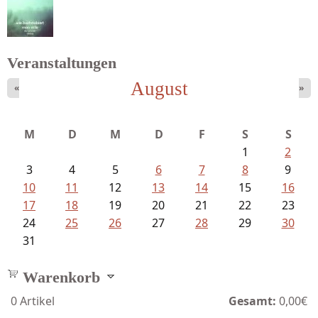
Meinhold, Gottfried - Lachverbot...
Veranstaltungen
August
«
»
Schnabel, Sigune und Philipp L´...
M
D
M
D
F
S
S
1
2
3
4
5
6
7
8
9
10
11
12
13
14
15
16
17
18
19
20
21
22
23
24
25
26
27
28
29
30
31
Warenkorb
0
Artikel
Gesamt:
0,00€