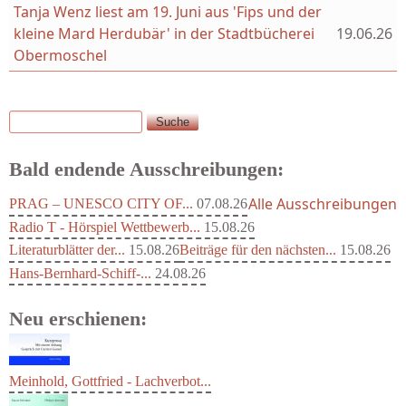
Tanja Wenz liest am 19. Juni aus 'Fips und der
kleine Mard Herdubär' in der Stadtbücherei
19.06.26
Obermoschel
Suche
Suchformular
Bald endende Ausschreibungen:
Alle Ausschreibungen
PRAG – UNESCO CITY OF...
07.08.26
Radio T - Hörspiel Wettbewerb...
15.08.26
Literaturblätter der...
15.08.26
Beiträge für den nächsten...
15.08.26
Hans-Bernhard-Schiff-...
24.08.26
Neu erschienen: