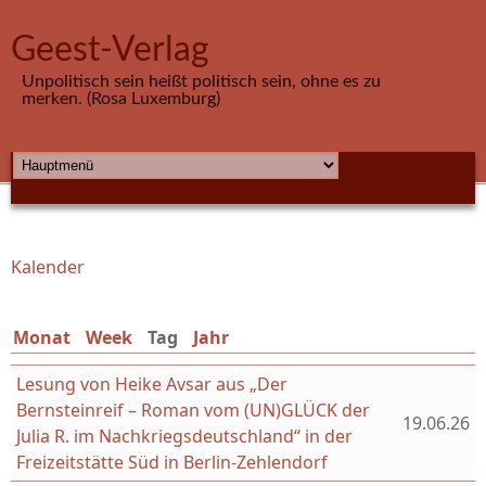
Direkt zum Inhalt
Geest-Verlag
Unpolitisch sein heißt politisch sein, ohne es zu
merken. (Rosa Luxemburg)
HAUPTMENÜ
Kalender
Sie sind hier
Monat
Week
Tag
(aktiver Reiter)
Jahr
Lesung von Heike Avsar aus „Der
Bernsteinreif – Roman vom (UN)GLÜCK der
19.06.26
Julia R. im Nachkriegsdeutschland“ in der
Freizeitstätte Süd in Berlin-Zehlendorf