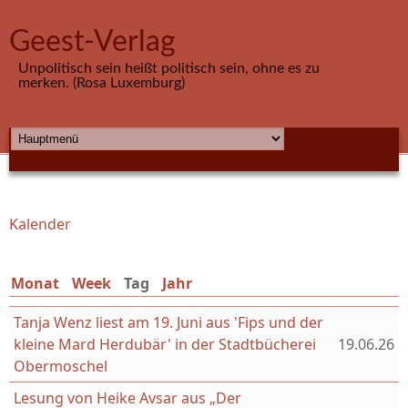
Direkt zum Inhalt
Geest-Verlag
Unpolitisch sein heißt politisch sein, ohne es zu
merken. (Rosa Luxemburg)
HAUPTMENÜ
Kalender
Sie sind hier
Monat
Week
Tag
(aktiver Reiter)
Jahr
Tanja Wenz liest am 19. Juni aus 'Fips und der
kleine Mard Herdubär' in der Stadtbücherei
19.06.26
Obermoschel
Lesung von Heike Avsar aus „Der