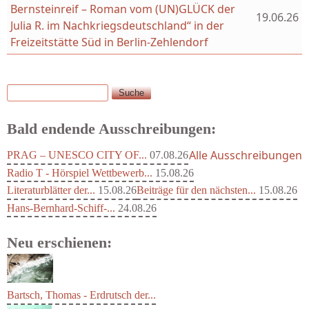
Bernsteinreif – Roman vom (UN)GLÜCK der
19.06.26
Julia R. im Nachkriegsdeutschland“ in der
Freizeitstätte Süd in Berlin-Zehlendorf
Suche
Suchformular
Bald endende Ausschreibungen:
Alle Ausschreibungen
PRAG – UNESCO CITY OF...
07.08.26
Radio T - Hörspiel Wettbewerb...
15.08.26
Literaturblätter der...
15.08.26
Beiträge für den nächsten...
15.08.26
Hans-Bernhard-Schiff-...
24.08.26
Neu erschienen: