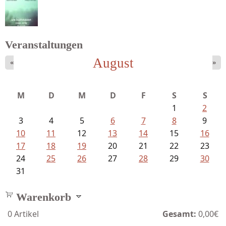
Bartsch, Thomas - Erdrutsch der...
Veranstaltungen
August
«
»
Sigune Schnabel und Philipp...
M
D
M
D
F
S
S
1
2
3
4
5
6
7
8
9
10
11
12
13
14
15
16
17
18
19
20
21
22
23
24
25
26
27
28
29
30
31
Warenkorb
0
Artikel
Gesamt:
0,00€