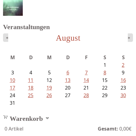
Veranstaltungen
August
«
»
Schnabel, Sigune und Philipp L´...
M
D
M
D
F
S
S
1
2
3
4
5
6
7
8
9
10
11
12
13
14
15
16
17
18
19
20
21
22
23
24
25
26
27
28
29
30
31
Warenkorb
0
Artikel
Gesamt:
0,00€