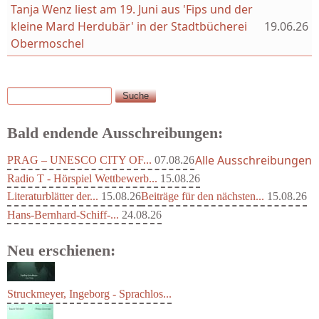
Tanja Wenz liest am 19. Juni aus 'Fips und der
kleine Mard Herdubär' in der Stadtbücherei
19.06.26
Obermoschel
Suche
Suchformular
Bald endende Ausschreibungen:
Alle Ausschreibungen
PRAG – UNESCO CITY OF...
07.08.26
Radio T - Hörspiel Wettbewerb...
15.08.26
Literaturblätter der...
15.08.26
Beiträge für den nächsten...
15.08.26
Hans-Bernhard-Schiff-...
24.08.26
Neu erschienen:
Struckmeyer, Ingeborg - Sprachlos...