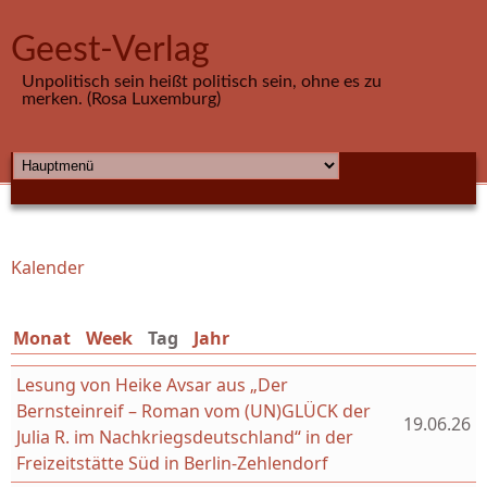
Direkt zum Inhalt
Geest-Verlag
Unpolitisch sein heißt politisch sein, ohne es zu
merken. (Rosa Luxemburg)
HAUPTMENÜ
Kalender
Sie sind hier
Monat
Week
Tag
(aktiver Reiter)
Jahr
Lesung von Heike Avsar aus „Der
Bernsteinreif – Roman vom (UN)GLÜCK der
19.06.26
Julia R. im Nachkriegsdeutschland“ in der
Freizeitstätte Süd in Berlin-Zehlendorf