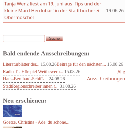
Tanja Wenz liest am 19. Juni aus 'Fips und der
kleine Mard Herdubär' in der Stadtbücherei
19.06.26
Obermoschel
Suche
Suchformular
Bald endende Ausschreibungen:
Literaturblätter der...
15.08.26
Beiträge für den nächsten...
15.08.26
Alle
Radio T - Hörspiel Wettbewerb...
15.08.26
Ausschreibungen
Hans-Bernhard-Schiff-...
24.08.26
StadtRegionschreiber:innen (...
31.08.26
Neu erschienen: