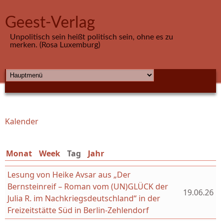
Direkt zum Inhalt
Geest-Verlag
Unpolitisch sein heißt politisch sein, ohne es zu
merken. (Rosa Luxemburg)
HAUPTMENÜ
Kalender
Sie sind hier
Monat
Week
Tag
(aktiver Reiter)
Jahr
Lesung von Heike Avsar aus „Der
Bernsteinreif – Roman vom (UN)GLÜCK der
19.06.26
Julia R. im Nachkriegsdeutschland“ in der
Freizeitstätte Süd in Berlin-Zehlendorf