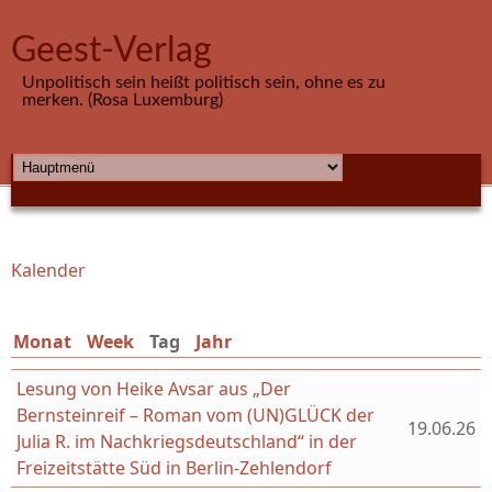
Direkt zum Inhalt
Geest-Verlag
Unpolitisch sein heißt politisch sein, ohne es zu
merken. (Rosa Luxemburg)
HAUPTMENÜ
Kalender
Sie sind hier
Monat
Week
Tag
(aktiver Reiter)
Jahr
Lesung von Heike Avsar aus „Der
Bernsteinreif – Roman vom (UN)GLÜCK der
19.06.26
Julia R. im Nachkriegsdeutschland“ in der
Freizeitstätte Süd in Berlin-Zehlendorf