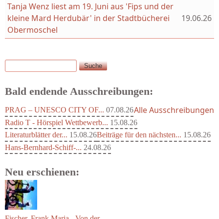
Tanja Wenz liest am 19. Juni aus 'Fips und der
kleine Mard Herdubär' in der Stadtbücherei
19.06.26
Obermoschel
Suche
Suchformular
Bald endende Ausschreibungen:
Alle Ausschreibungen
PRAG – UNESCO CITY OF...
07.08.26
Radio T - Hörspiel Wettbewerb...
15.08.26
Literaturblätter der...
15.08.26
Beiträge für den nächsten...
15.08.26
Hans-Bernhard-Schiff-...
24.08.26
Neu erschienen: