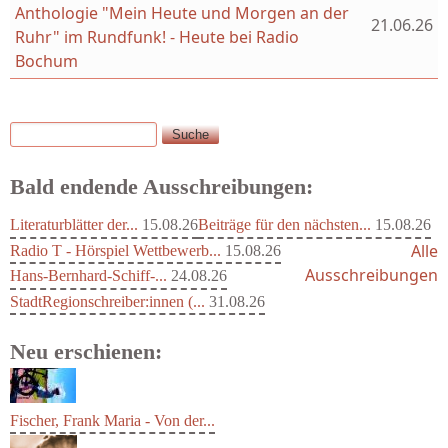
Anthologie "Mein Heute und Morgen an der
21.06.26
Ruhr" im Rundfunk! - Heute bei Radio
Bochum
Suche
Suchformular
Bald endende Ausschreibungen:
Literaturblätter der...
15.08.26
Beiträge für den nächsten...
15.08.26
Alle
Radio T - Hörspiel Wettbewerb...
15.08.26
Ausschreibungen
Hans-Bernhard-Schiff-...
24.08.26
StadtRegionschreiber:innen (...
31.08.26
Neu erschienen: