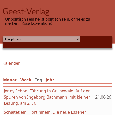
Direkt zum Inhalt
Geest-Verlag
Unpolitisch sein heißt politisch sein, ohne es zu
merken. (Rosa Luxemburg)
HAUPTMENÜ
Kalender
Sie sind hier
Monat
Week
Tag
(aktiver Reiter)
Jahr
Jenny Schon: Führung in Grunewald: Auf den
Spuren von Ingeborg Bachmann, mit kleiner
21.06.26
Lesung, am 21. 6
Schaltet ein! Hört hinein! Die neue Essener