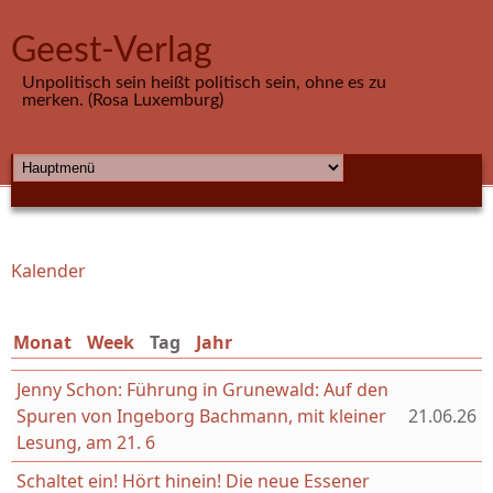
Direkt zum Inhalt
Geest-Verlag
Unpolitisch sein heißt politisch sein, ohne es zu
merken. (Rosa Luxemburg)
HAUPTMENÜ
Kalender
Sie sind hier
Monat
Week
Tag
(aktiver Reiter)
Jahr
Jenny Schon: Führung in Grunewald: Auf den
Spuren von Ingeborg Bachmann, mit kleiner
21.06.26
Lesung, am 21. 6
Schaltet ein! Hört hinein! Die neue Essener