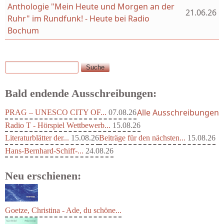
Anthologie "Mein Heute und Morgen an der
21.06.26
Ruhr" im Rundfunk! - Heute bei Radio
Bochum
Suche
Suchformular
Bald endende Ausschreibungen:
Alle Ausschreibungen
PRAG – UNESCO CITY OF...
07.08.26
Radio T - Hörspiel Wettbewerb...
15.08.26
Literaturblätter der...
15.08.26
Beiträge für den nächsten...
15.08.26
Hans-Bernhard-Schiff-...
24.08.26
Neu erschienen: