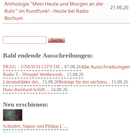
Anthologie "Mein Heute und Morgen an der
21.06.26
Ruhr" im Rundfunk! - Heute bei Radio
Bochum
Suche
Suchformular
Bald endende Ausschreibungen:
Alle Ausschreibungen
PRAG – UNESCO CITY OF...
07.08.26
Radio T - Hörspiel Wettbewerb...
15.08.26
Literaturblätter der...
15.08.26
Beiträge für den nächsten...
15.08.26
Hans-Bernhard-Schiff-...
24.08.26
Neu erschienen: