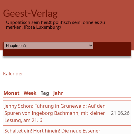
Direkt zum Inhalt
Geest-Verlag
Unpolitisch sein heißt politisch sein, ohne es zu
merken. (Rosa Luxemburg)
HAUPTMENÜ
Kalender
Sie sind hier
Monat
Week
Tag
(aktiver Reiter)
Jahr
Jenny Schon: Führung in Grunewald: Auf den
Spuren von Ingeborg Bachmann, mit kleiner
21.06.26
Lesung, am 21. 6
Schaltet ein! Hört hinein! Die neue Essener