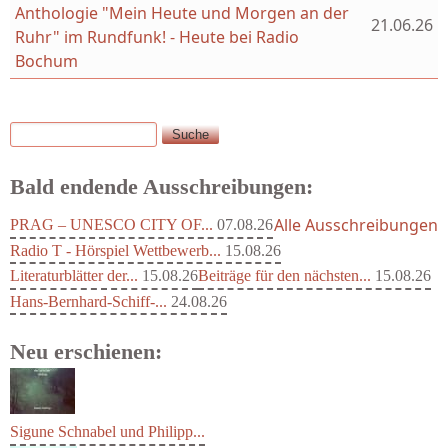
Anthologie "Mein Heute und Morgen an der
21.06.26
Ruhr" im Rundfunk! - Heute bei Radio
Bochum
Suche
Suchformular
Bald endende Ausschreibungen:
Alle Ausschreibungen
PRAG – UNESCO CITY OF...
07.08.26
Radio T - Hörspiel Wettbewerb...
15.08.26
Literaturblätter der...
15.08.26
Beiträge für den nächsten...
15.08.26
Hans-Bernhard-Schiff-...
24.08.26
Neu erschienen: