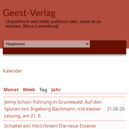
Direkt zum Inhalt
Geest-Verlag
Unpolitisch sein heißt politisch sein, ohne es zu
merken. (Rosa Luxemburg)
HAUPTMENÜ
Kalender
Sie sind hier
Monat
Week
Tag
(aktiver Reiter)
Jahr
Jenny Schon: Führung in Grunewald: Auf den
Spuren von Ingeborg Bachmann, mit kleiner
21.06.26
Lesung, am 21. 6
Schaltet ein! Hört hinein! Die neue Essener