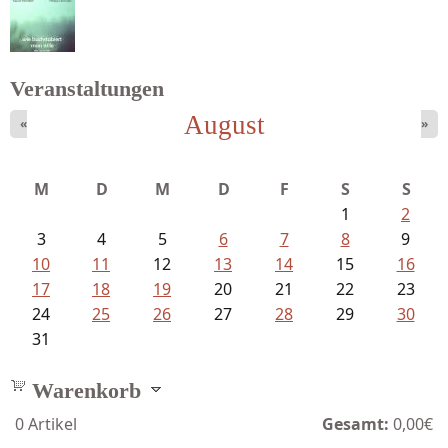
Mayer König, Wolfgang - Dichtungen...
Veranstaltungen
August
«
»
Schnabel, Sigune und Philipp L´...
M
D
M
D
F
S
S
1
2
3
4
5
6
7
8
9
10
11
12
13
14
15
16
17
18
19
20
21
22
23
24
25
26
27
28
29
30
31
Warenkorb
0
Artikel
Gesamt:
0,00€