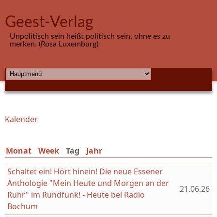
Direkt zum Inhalt
Geest-Verlag
Unpolitisch sein heißt politisch sein, ohne es zu
merken. (Rosa Luxemburg)
HAUPTMENÜ
Kalender
Sie sind hier
Monat
Week
Tag
(aktiver Reiter)
Jahr
Schaltet ein! Hört hinein! Die neue Essener
Anthologie "Mein Heute und Morgen an der
21.06.26
Ruhr" im Rundfunk! - Heute bei Radio
Bochum