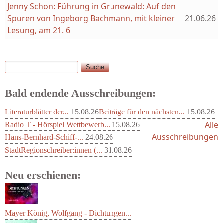
Jenny Schon: Führung in Grunewald: Auf den
Spuren von Ingeborg Bachmann, mit kleiner
21.06.26
Lesung, am 21. 6
Suche
Suchformular
Bald endende Ausschreibungen:
Literaturblätter der...
15.08.26
Beiträge für den nächsten...
15.08.26
Alle
Radio T - Hörspiel Wettbewerb...
15.08.26
Ausschreibungen
Hans-Bernhard-Schiff-...
24.08.26
StadtRegionschreiber:innen (...
31.08.26
Neu erschienen: