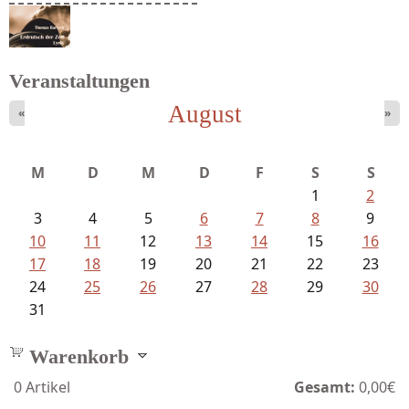
Schaffelhofer, Jörg - knapp am...
Veranstaltungen
August
«
»
Bartsch, Thomas - Erdrutsch der...
M
D
M
D
F
S
S
1
2
3
4
5
6
7
8
9
10
11
12
13
14
15
16
17
18
19
20
21
22
23
24
25
26
27
28
29
30
31
Warenkorb
0
Artikel
Gesamt:
0,00€