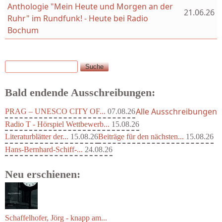
Anthologie "Mein Heute und Morgen an der
21.06.26
Ruhr" im Rundfunk! - Heute bei Radio
Bochum
Suche
Suchformular
Bald endende Ausschreibungen:
Alle Ausschreibungen
PRAG – UNESCO CITY OF...
07.08.26
Radio T - Hörspiel Wettbewerb...
15.08.26
Literaturblätter der...
15.08.26
Beiträge für den nächsten...
15.08.26
Hans-Bernhard-Schiff-...
24.08.26
Neu erschienen: