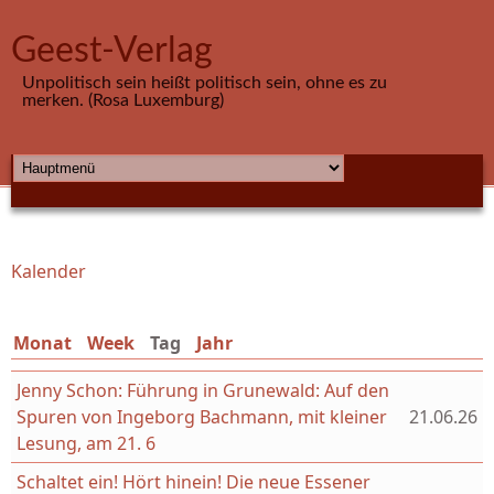
Direkt zum Inhalt
Geest-Verlag
Unpolitisch sein heißt politisch sein, ohne es zu
merken. (Rosa Luxemburg)
HAUPTMENÜ
Kalender
Sie sind hier
Monat
Week
Tag
(aktiver Reiter)
Jahr
Jenny Schon: Führung in Grunewald: Auf den
Spuren von Ingeborg Bachmann, mit kleiner
21.06.26
Lesung, am 21. 6
Schaltet ein! Hört hinein! Die neue Essener