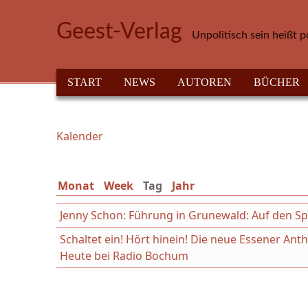
Direkt zum Inhalt
Geest-Verlag
Unpolitisch sein heißt p
HAUPTMENÜ
START
NEWS
AUTOREN
BÜCHER
Kalender
Sie sind hier
Monat
Week
Tag
(aktiver Reiter)
Jahr
Jenny Schon: Führung in Grunewald: Auf den Sp
Schaltet ein! Hört hinein! Die neue Essener An
Heute bei Radio Bochum