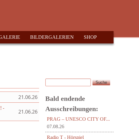
GALERIE
BILDERGALERIEN
SHOP
Suche
Suchformular
21.06.26
Bald endende
 -
Ausschreibungen:
21.06.26
PRAG – UNESCO CITY OF...
07.08.26
Radio T - Hörspiel