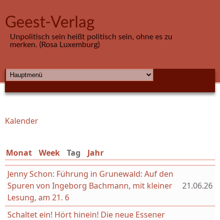
Direkt zum Inhalt
Geest-Verlag
Unpolitisch sein heißt politisch sein, ohne es zu
merken. (Rosa Luxemburg)
HAUPTMENÜ
Kalender
Sie sind hier
Monat
Week
Tag
(aktiver Reiter)
Jahr
Jenny Schon: Führung in Grunewald: Auf den
Spuren von Ingeborg Bachmann, mit kleiner
21.06.26
Lesung, am 21. 6
Schaltet ein! Hört hinein! Die neue Essener