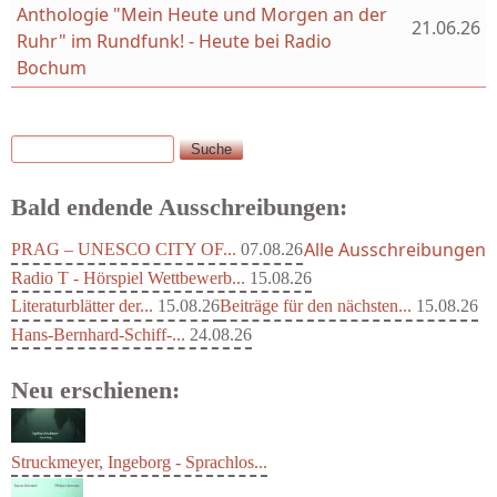
Anthologie "Mein Heute und Morgen an der
21.06.26
Ruhr" im Rundfunk! - Heute bei Radio
Bochum
Suche
Suchformular
Bald endende Ausschreibungen:
Alle Ausschreibungen
PRAG – UNESCO CITY OF...
07.08.26
Radio T - Hörspiel Wettbewerb...
15.08.26
Literaturblätter der...
15.08.26
Beiträge für den nächsten...
15.08.26
Hans-Bernhard-Schiff-...
24.08.26
Neu erschienen: