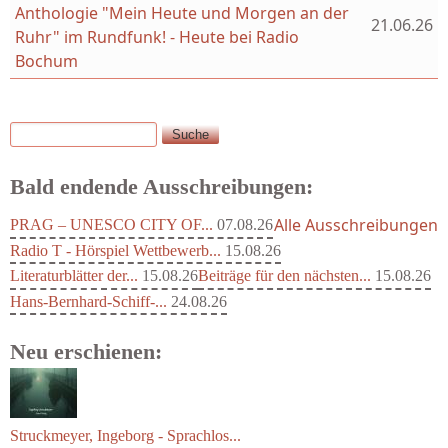
Anthologie "Mein Heute und Morgen an der
21.06.26
Ruhr" im Rundfunk! - Heute bei Radio
Bochum
Suche
Suchformular
Bald endende Ausschreibungen:
Alle Ausschreibungen
PRAG – UNESCO CITY OF...
07.08.26
Radio T - Hörspiel Wettbewerb...
15.08.26
Literaturblätter der...
15.08.26
Beiträge für den nächsten...
15.08.26
Hans-Bernhard-Schiff-...
24.08.26
Neu erschienen: