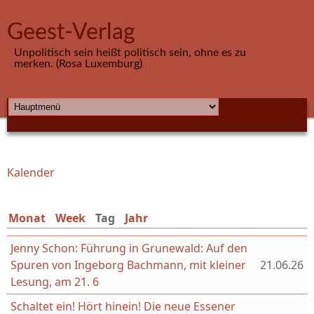
Direkt zum Inhalt
Geest-Verlag
Unpolitisch sein heißt politisch sein, ohne es zu
merken. (Rosa Luxemburg)
HAUPTMENÜ
Kalender
Sie sind hier
Monat
Week
Tag
(aktiver Reiter)
Jahr
Jenny Schon: Führung in Grunewald: Auf den
Spuren von Ingeborg Bachmann, mit kleiner
21.06.26
Lesung, am 21. 6
Schaltet ein! Hört hinein! Die neue Essener