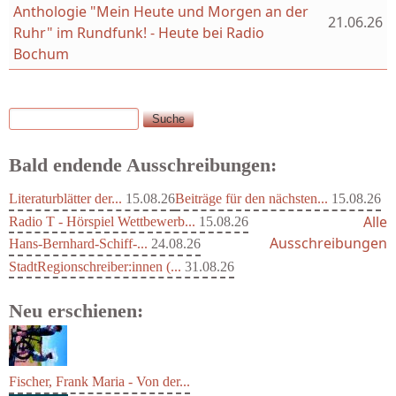
Anthologie "Mein Heute und Morgen an der
21.06.26
Ruhr" im Rundfunk! - Heute bei Radio
Bochum
Suche
Suchformular
Bald endende Ausschreibungen:
Literaturblätter der...
15.08.26
Beiträge für den nächsten...
15.08.26
Alle
Radio T - Hörspiel Wettbewerb...
15.08.26
Ausschreibungen
Hans-Bernhard-Schiff-...
24.08.26
StadtRegionschreiber:innen (...
31.08.26
Neu erschienen: