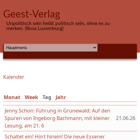
Direkt zum Inhalt
Geest-Verlag
Unpolitisch sein heißt politisch sein, ohne es zu
merken. (Rosa Luxemburg)
HAUPTMENÜ
Kalender
Sie sind hier
Monat
Week
Tag
(aktiver Reiter)
Jahr
Jenny Schon: Führung in Grunewald: Auf den
Spuren von Ingeborg Bachmann, mit kleiner
21.06.26
Lesung, am 21. 6
Schaltet ein! Hört hinein! Die neue Essener