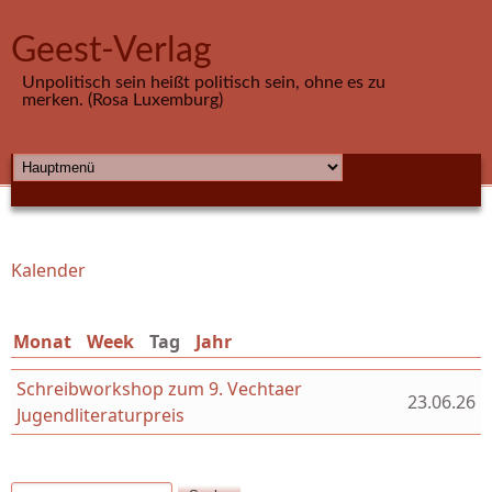
Direkt zum Inhalt
Geest-Verlag
Unpolitisch sein heißt politisch sein, ohne es zu
merken. (Rosa Luxemburg)
HAUPTMENÜ
Kalender
Sie sind hier
Monat
Week
Tag
(aktiver Reiter)
Jahr
Schreibworkshop zum 9. Vechtaer
23.06.26
Jugendliteraturpreis