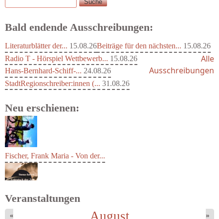
Suche
Suchformular
Bald endende Ausschreibungen:
Literaturblätter der...
15.08.26
Beiträge für den nächsten...
15.08.26
Alle
Radio T - Hörspiel Wettbewerb...
15.08.26
Ausschreibungen
Hans-Bernhard-Schiff-...
24.08.26
StadtRegionschreiber:innen (...
31.08.26
Neu erschienen:
Fischer, Frank Maria - Von der...
Veranstaltungen
August
«
»