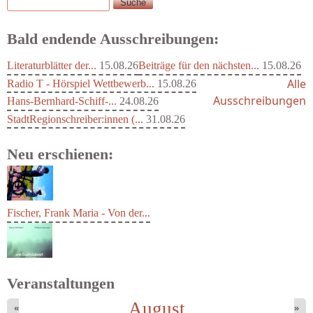
Suche
Suchformular
Bald endende Ausschreibungen:
Literaturblätter der...
15.08.26
Beiträge für den nächsten...
15.08.26
Alle
Radio T - Hörspiel Wettbewerb...
15.08.26
Ausschreibungen
Hans-Bernhard-Schiff-...
24.08.26
StadtRegionschreiber:innen (...
31.08.26
Neu erschienen:
Fischer, Frank Maria - Von der...
Veranstaltungen
August
«
»