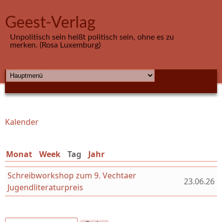
Direkt zum Inhalt
Geest-Verlag
Unpolitisch sein heißt politisch sein, ohne es zu
merken. (Rosa Luxemburg)
HAUPTMENÜ
Kalender
Sie sind hier
Monat
Week
Tag
(aktiver Reiter)
Jahr
Schreibworkshop zum 9. Vechtaer
23.06.26
Jugendliteraturpreis