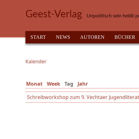
Direkt zum Inhalt
Geest-Verlag
Unpolitisch sein heißt p
HAUPTMENÜ
START
NEWS
AUTOREN
BÜCHER
Kalender
Sie sind hier
Monat
Week
Tag
(aktiver Reiter)
Jahr
Schreibworkshop zum 9. Vechtaer Jugendliterat