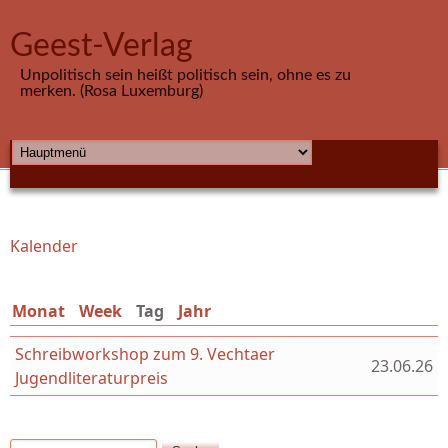
Direkt zum Inhalt
Geest-Verlag
Unpolitisch sein heißt politisch sein, ohne es zu
merken. (Rosa Luxemburg)
HAUPTMENÜ
Kalender
Sie sind hier
Monat
Week
Tag
(aktiver Reiter)
Jahr
Schreibworkshop zum 9. Vechtaer
23.06.26
Jugendliteraturpreis