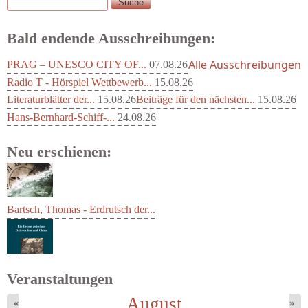
Suche
Suchformular
Bald endende Ausschreibungen:
Alle Ausschreibungen
PRAG – UNESCO CITY OF...
07.08.26
Radio T - Hörspiel Wettbewerb...
15.08.26
Literaturblätter der...
15.08.26
Beiträge für den nächsten...
15.08.26
Hans-Bernhard-Schiff-...
24.08.26
Neu erschienen:
Bartsch, Thomas - Erdrutsch der...
Veranstaltungen
August
«
»