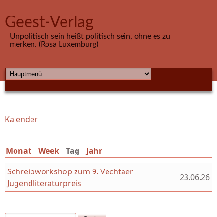
Direkt zum Inhalt
Geest-Verlag
Unpolitisch sein heißt politisch sein, ohne es zu
merken. (Rosa Luxemburg)
HAUPTMENÜ
Kalender
Sie sind hier
Monat
Week
Tag
(aktiver Reiter)
Jahr
Schreibworkshop zum 9. Vechtaer
23.06.26
Jugendliteraturpreis