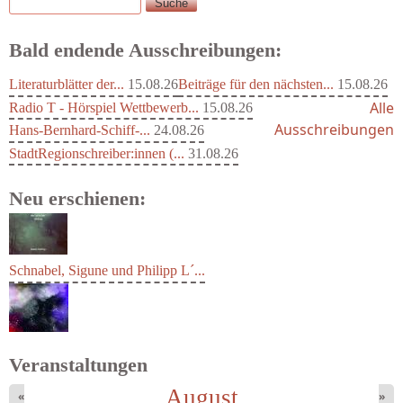
Suche
Suchformular
Bald endende Ausschreibungen:
Literaturblätter der...
15.08.26
Beiträge für den nächsten...
15.08.26
Alle
Radio T - Hörspiel Wettbewerb...
15.08.26
Ausschreibungen
Hans-Bernhard-Schiff-...
24.08.26
StadtRegionschreiber:innen (...
31.08.26
Neu erschienen:
Schnabel, Sigune und Philipp L´...
Veranstaltungen
August
«
»