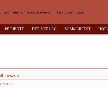
olitisch sein, ohne es zu merken. (Rosa Luxemburg)
PROJEKTE
DER VERLAG
SOMMERFEST
HÖR
Altenwalde
urpreis