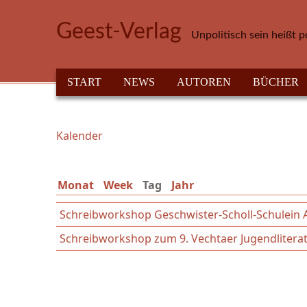
Direkt zum Inhalt
Geest-Verlag
Unpolitisch sein heißt p
HAUPTMENÜ
START
NEWS
AUTOREN
BÜCHER
Kalender
Sie sind hier
Monat
Week
Tag
(aktiver Reiter)
Jahr
Schreibworkshop Geschwister-Scholl-Schulein 
Schreibworkshop zum 9. Vechtaer Jugendliterat