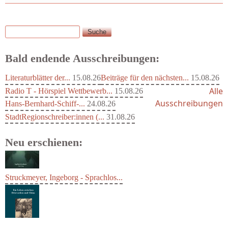
Suche
Suchformular
Bald endende Ausschreibungen:
Literaturblätter der...
15.08.26
Beiträge für den nächsten...
15.08.26
Alle
Radio T - Hörspiel Wettbewerb...
15.08.26
Ausschreibungen
Hans-Bernhard-Schiff-...
24.08.26
StadtRegionschreiber:innen (...
31.08.26
Neu erschienen:
Struckmeyer, Ingeborg - Sprachlos...