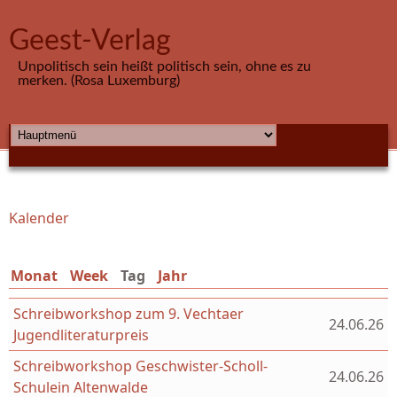
Direkt zum Inhalt
Geest-Verlag
Unpolitisch sein heißt politisch sein, ohne es zu
merken. (Rosa Luxemburg)
HAUPTMENÜ
Kalender
Sie sind hier
Monat
Week
Tag
(aktiver Reiter)
Jahr
Schreibworkshop zum 9. Vechtaer
24.06.26
Jugendliteraturpreis
Schreibworkshop Geschwister-Scholl-
24.06.26
Schulein Altenwalde