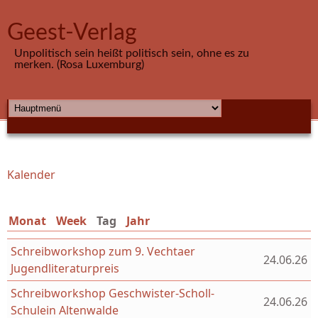
Direkt zum Inhalt
Geest-Verlag
Unpolitisch sein heißt politisch sein, ohne es zu
merken. (Rosa Luxemburg)
HAUPTMENÜ
Kalender
Sie sind hier
Monat
Week
Tag
(aktiver Reiter)
Jahr
Schreibworkshop zum 9. Vechtaer
24.06.26
Jugendliteraturpreis
Schreibworkshop Geschwister-Scholl-
24.06.26
Schulein Altenwalde