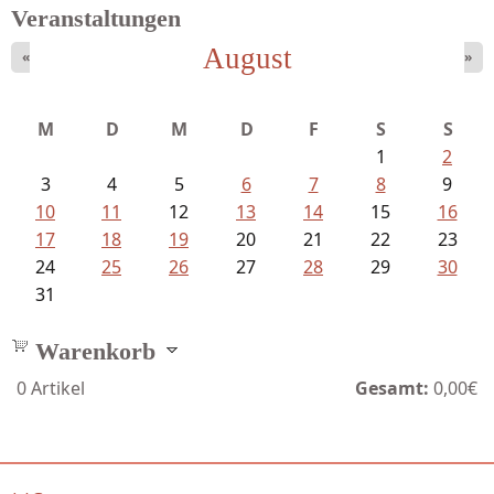
Veranstaltungen
August
«
»
Schnabel, Sigune und Philipp L´...
M
D
M
D
F
S
S
1
2
3
4
5
6
7
8
9
10
11
12
13
14
15
16
17
18
19
20
21
22
23
24
25
26
27
28
29
30
31
Warenkorb
0
Artikel
Gesamt:
0,00€