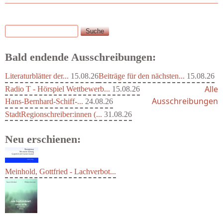
Suche
Suchformular
Bald endende Ausschreibungen:
Literaturblätter der...
15.08.26
Beiträge für den nächsten...
15.08.26
Alle
Radio T - Hörspiel Wettbewerb...
15.08.26
Ausschreibungen
Hans-Bernhard-Schiff-...
24.08.26
StadtRegionschreiber:innen (...
31.08.26
Neu erschienen:
Meinhold, Gottfried - Lachverbot...