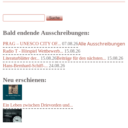
Suche
Suchformular
Bald endende Ausschreibungen:
Alle Ausschreibungen
PRAG – UNESCO CITY OF...
07.08.26
Radio T - Hörspiel Wettbewerb...
15.08.26
Literaturblätter der...
15.08.26
Beiträge für den nächsten...
15.08.26
Hans-Bernhard-Schiff-...
24.08.26
Neu erschienen:
Ein Leben zwischen Drievorden und...