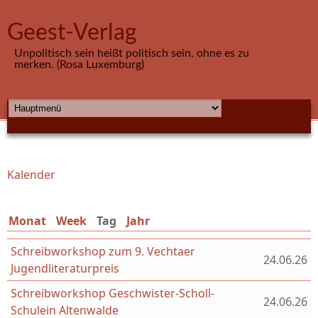
Direkt zum Inhalt
Geest-Verlag
Unpolitisch sein heißt politisch sein, ohne es zu
merken. (Rosa Luxemburg)
HAUPTMENÜ
Kalender
Sie sind hier
Monat
Week
Tag
(aktiver Reiter)
Jahr
Schreibworkshop zum 9. Vechtaer
24.06.26
Jugendliteraturpreis
Schreibworkshop Geschwister-Scholl-
24.06.26
Schulein Altenwalde