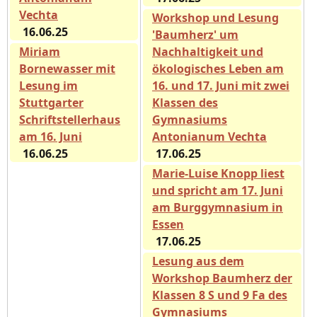
Vechta
Workshop und Lesung
16.06.25
'Baumherz' um
Miriam
Nachhaltigkeit und
Bornewasser mit
ökologisches Leben am
Lesung im
16. und 17. Juni mit zwei
Stuttgarter
Klassen des
Schriftstellerhaus
Gymnasiums
am 16. Juni
Antonianum Vechta
16.06.25
17.06.25
Marie-Luise Knopp liest
und spricht am 17. Juni
am Burggymnasium in
Essen
17.06.25
Lesung aus dem
Workshop Baumherz der
Klassen 8 S und 9 Fa des
Gymnasiums