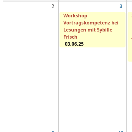
2
3
Workshop
Vortragskompetenz bei
Lesungen mit Sybille
Frisch
03.06.25