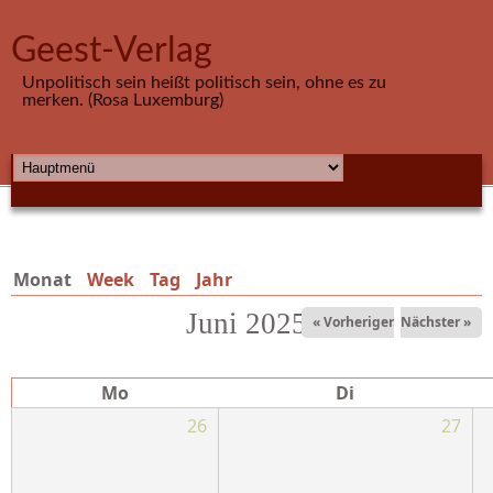
Direkt zum Inhalt
Geest-Verlag
Unpolitisch sein heißt politisch sein, ohne es zu
merken. (Rosa Luxemburg)
HAUPTMENÜ
Monat
(aktiver Reiter)
Week
Tag
Jahr
Juni 2025
« Vorheriger
Nächster »
Mo
Di
26
27