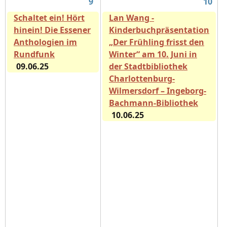
9
10
Schaltet ein! Hört
Lan Wang -
hinein! Die Essener
Kinderbuchpräsentation
Anthologien im
„Der Frühling frisst den
Rundfunk
Winter“ am 10. Juni in
09.06.25
der Stadtbibliothek
Charlottenburg-
Wilmersdorf – Ingeborg-
Bachmann-Bibliothek
10.06.25