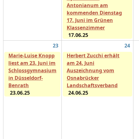
Antonianum am
kommenden Dienstag
17. Juni im Grünen
Klassenzimmer
17.06.25
23
24
Marie-Luise Knopp
Herbert Zucchi erhält
liest am 23. Juni im
am 24. Juni
Schlossgymnasium
Auszeichnung vom
in Düsseldorf-
Osnabrücker
Benrath
Landschaftsverband
23.06.25
24.06.25