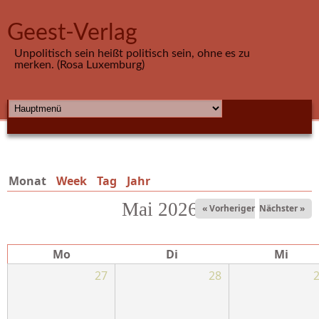
Direkt zum Inhalt
Geest-Verlag
Unpolitisch sein heißt politisch sein, ohne es zu
merken. (Rosa Luxemburg)
HAUPTMENÜ
Monat
(aktiver Reiter)
Week
Tag
Jahr
Mai 2026
« Vorheriger
Nächster »
Mo
Di
Mi
27
28