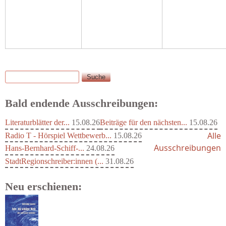
Suche
Suchformular
Bald endende Ausschreibungen:
Literaturblätter der...
15.08.26
Beiträge für den nächsten...
15.08.26
Alle
Radio T - Hörspiel Wettbewerb...
15.08.26
Ausschreibungen
Hans-Bernhard-Schiff-...
24.08.26
StadtRegionschreiber:innen (...
31.08.26
Neu erschienen:
Schaffelhofer, Jörg - knapp am...