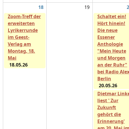
18
19
Zoom-Treff der
Schaltet ein!
erweiterten
Hört hinein!
Lyrikerrunde
Die neue
im Geest-
Essener
Verlag am
Anthologie
Montag, 18.
"Mein Heute
Mai
und Morgen
18.05.26
an der Ruhr"
bei Radio Ale
Berlin
20.05.26
Dietmar Link
liest ' Zur
Zukunft
gehört die
Erinnerung'
am 20. Mai i