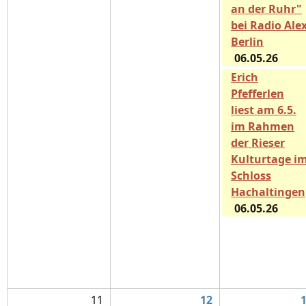
an der Ruhr"
bei Radio Ale
Berlin
06.05.26
Erich
Pfefferlen
liest am 6.5.
im Rahmen
der Rieser
Kulturtage i
Schloss
Hachaltingen
06.05.26
11
12