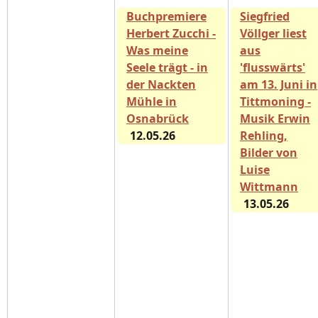
Buchpremiere
Siegfried
Herbert Zucchi -
Völlger liest
Was meine
aus
Seele trägt - in
'flusswärts'
der Nackten
am 13. Juni in
Mühle in
Tittmoning -
Osnabrück
Musik Erwin
12.05.26
Rehling,
Bilder von
Luise
Wittmann
13.05.26