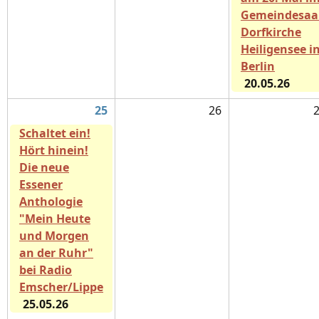
Gemeindesaa
Dorfkirche
Heiligensee i
Berlin
20.05.26
25
26
Schaltet ein!
Hört hinein!
Die neue
Essener
Anthologie
"Mein Heute
und Morgen
an der Ruhr"
bei Radio
Emscher/Lippe
25.05.26