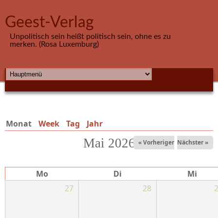
Direkt zum Inhalt
Geest-Verlag
Unpolitisch sein heißt politisch sein, ohne es zu
merken. (Rosa Luxemburg)
HAUPTMENÜ
Monat
(aktiver Reiter)
Week
Tag
Jahr
Mai 2026
« Vorheriger
Nächster »
Mo
Di
Mi
27
28