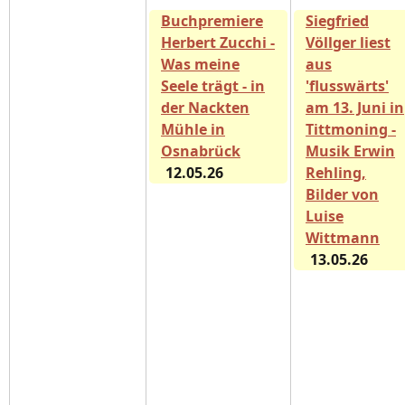
Buchpremiere
Siegfried
Herbert Zucchi -
Völlger liest
Was meine
aus
Seele trägt - in
'flusswärts'
der Nackten
am 13. Juni in
Mühle in
Tittmoning -
Osnabrück
Musik Erwin
12.05.26
Rehling,
Bilder von
Luise
Wittmann
13.05.26