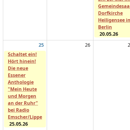
Gemeindesaa
Dorfkirche
Heiligensee i
Berlin
20.05.26
25
26
Schaltet ein!
Hört hinein!
Die neue
Essener
Anthologie
"Mein Heute
und Morgen
an der Ruhr"
bei Radio
Emscher/Lippe
25.05.26