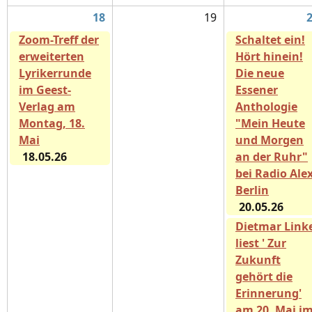
18
19
Zoom-Treff der
Schaltet ein!
erweiterten
Hört hinein!
Lyrikerrunde
Die neue
im Geest-
Essener
Verlag am
Anthologie
Montag, 18.
"Mein Heute
Mai
und Morgen
18.05.26
an der Ruhr"
bei Radio Ale
Berlin
20.05.26
Dietmar Link
liest ' Zur
Zukunft
gehört die
Erinnerung'
am 20. Mai i