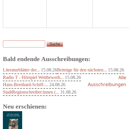
Suche
Suchformular
Bald endende Ausschreibungen:
Literaturblätter der...
15.08.26
Beiträge für den nächsten...
15.08.26
Alle
Radio T - Hörspiel Wettbewerb...
15.08.26
Ausschreibungen
Hans-Bernhard-Schiff-...
24.08.26
StadtRegionschreiber:innen (...
31.08.26
Neu erschienen: