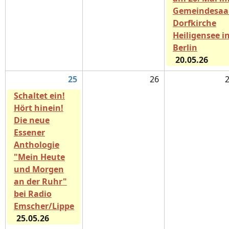
Gemeindesaa
Dorfkirche
Heiligensee i
Berlin
20.05.26
25
26
Schaltet ein!
Hört hinein!
Die neue
Essener
Anthologie
"Mein Heute
und Morgen
an der Ruhr"
bei Radio
Emscher/Lippe
25.05.26