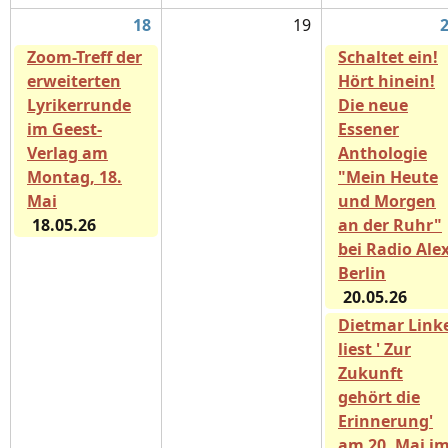
18
19
Zoom-Treff der
Schaltet ein!
erweiterten
Hört hinein!
Lyrikerrunde
Die neue
im Geest-
Essener
Verlag am
Anthologie
Montag, 18.
"Mein Heute
Mai
und Morgen
18.05.26
an der Ruhr"
bei Radio Ale
Berlin
20.05.26
Dietmar Link
liest ' Zur
Zukunft
gehört die
Erinnerung'
am 20. Mai i