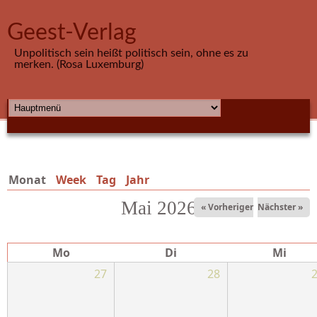
Direkt zum Inhalt
Geest-Verlag
Unpolitisch sein heißt politisch sein, ohne es zu
merken. (Rosa Luxemburg)
HAUPTMENÜ
Monat
(aktiver Reiter)
Week
Tag
Jahr
Mai 2026
« Vorheriger
Nächster »
Mo
Di
Mi
27
28