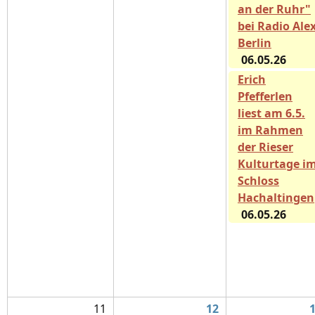
an der Ruhr"
bei Radio Ale
Berlin
06.05.26
Erich
Pfefferlen
liest am 6.5.
im Rahmen
der Rieser
Kulturtage i
Schloss
Hachaltingen
06.05.26
11
12