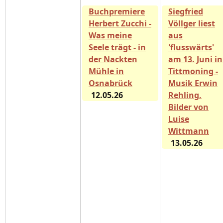
Buchpremiere
Siegfried
Herbert Zucchi -
Völlger liest
Was meine
aus
Seele trägt - in
'flusswärts'
der Nackten
am 13. Juni in
Mühle in
Tittmoning -
Osnabrück
Musik Erwin
12.05.26
Rehling,
Bilder von
Luise
Wittmann
13.05.26