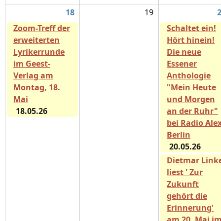
18
19
Zoom-Treff der
Schaltet ein!
erweiterten
Hört hinein!
Lyrikerrunde
Die neue
im Geest-
Essener
Verlag am
Anthologie
Montag, 18.
"Mein Heute
Mai
und Morgen
18.05.26
an der Ruhr"
bei Radio Ale
Berlin
20.05.26
Dietmar Link
liest ' Zur
Zukunft
gehört die
Erinnerung'
am 20. Mai i