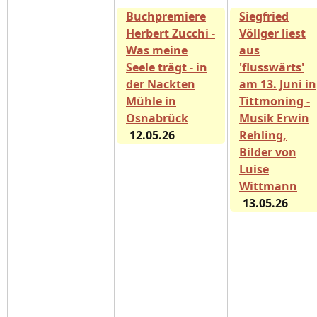
Buchpremiere
Siegfried
Herbert Zucchi -
Völlger liest
Was meine
aus
Seele trägt - in
'flusswärts'
der Nackten
am 13. Juni in
Mühle in
Tittmoning -
Osnabrück
Musik Erwin
12.05.26
Rehling,
Bilder von
Luise
Wittmann
13.05.26