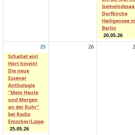
Gemeindesaa
Dorfkirche
Heiligensee i
Berlin
20.05.26
25
26
Schaltet ein!
Hört hinein!
Die neue
Essener
Anthologie
"Mein Heute
und Morgen
an der Ruhr"
bei Radio
Emscher/Lippe
25.05.26