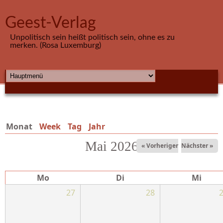
Direkt zum Inhalt
Geest-Verlag
Unpolitisch sein heißt politisch sein, ohne es zu
merken. (Rosa Luxemburg)
HAUPTMENÜ
Monat
(aktiver Reiter)
Week
Tag
Jahr
Mai 2026
« Vorheriger
Nächster »
Mo
Di
Mi
27
28