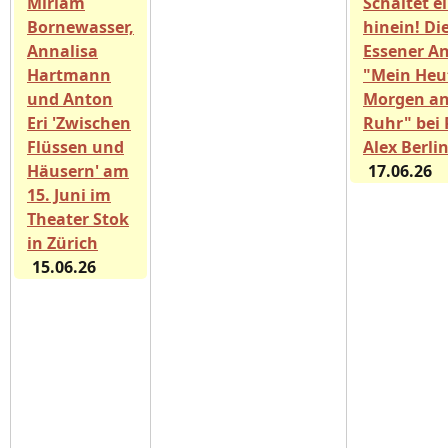
Miriam
Schaltet e
Bornewasser,
hinein! Di
Annalisa
Essener A
Hartmann
"Mein Heu
und Anton
Morgen an
Eri 'Zwischen
Ruhr" bei 
Flüssen und
Alex Berli
Häusern' am
17.06.26
15. Juni im
Theater Stok
in Zürich
15.06.26