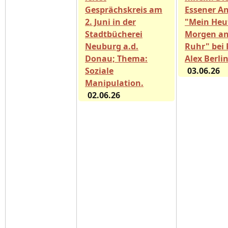
Gesprächskreis am
Essener A
2. Juni in der
"Mein Heu
Stadtbücherei
Morgen an
Neuburg a.d.
Ruhr" bei 
Donau; Thema:
Alex Berli
Soziale
03.06.26
Manipulation.
02.06.26