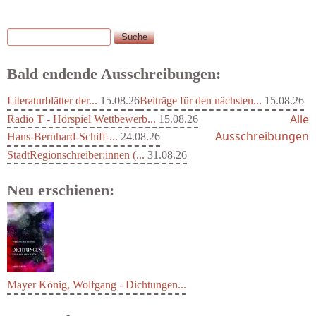
Suche
Suchformular
Bald endende Ausschreibungen:
Literaturblätter der...
15.08.26
Beiträge für den nächsten...
15.08.26
Alle
Radio T - Hörspiel Wettbewerb...
15.08.26
Ausschreibungen
Hans-Bernhard-Schiff-...
24.08.26
StadtRegionschreiber:innen (...
31.08.26
Neu erschienen:
Mayer König, Wolfgang - Dichtungen...