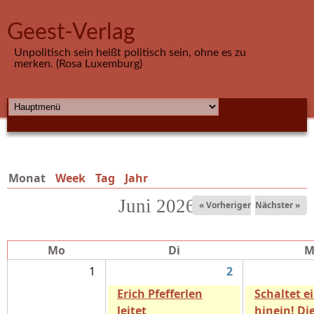
Direkt zum Inhalt
Geest-Verlag
Unpolitisch sein heißt politisch sein, ohne es zu
merken. (Rosa Luxemburg)
HAUPTMENÜ
Monat
(aktiver Reiter)
Week
Tag
Jahr
Juni 2026
« Vorheriger
Nächster »
Mo
Di
M
1
2
Erich Pfefferlen
Schaltet e
leitet
hinein! Di