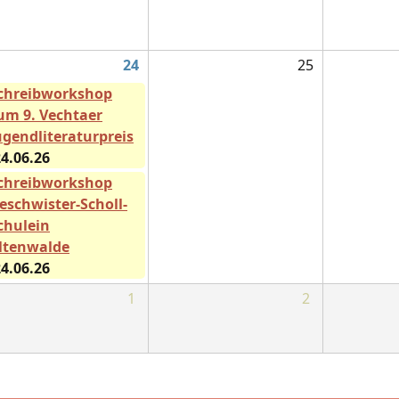
24
25
chreibworkshop
um 9. Vechtaer
ugendliteraturpreis
4.06.26
chreibworkshop
eschwister-Scholl-
chulein
ltenwalde
4.06.26
1
2