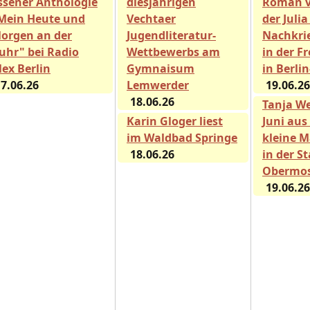
ssener Anthologie
diesjährigen
Roman 
Mein Heute und
Vechtaer
der Julia
orgen an der
Jugendliteratur-
Nachkri
uhr" bei Radio
Wettbewerbs am
in der Fr
lex Berlin
Gymnaisum
in Berli
7.06.26
Lemwerder
19.06.26
18.06.26
Tanja We
Karin Gloger liest
Juni aus
im Waldbad Springe
kleine M
18.06.26
in der S
Obermos
19.06.26