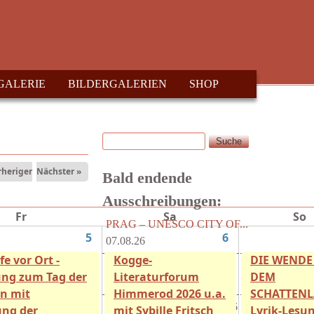
GALERIE
BILDERGALERIEN
SHOP
Suche
Suchformular
rheriger
Nächster »
Bald endende
Ausschreibungen:
Fr
Sa
So
PRAG – UNESCO CITY OF...
5
6
07.08.26
fe vor Ort -
Kogge-
DIE WENDE
Radio T - Hörspiel
ng zum Tag der
Literaturforum
DEM
Wettbewerb...
15.08.26
n mit
Himmerod 2026 u.a.
SCHATTENL
Literaturblätter der...
15.08.26
ung der
mit Sybille Fritsch
Lyrik-Lesu