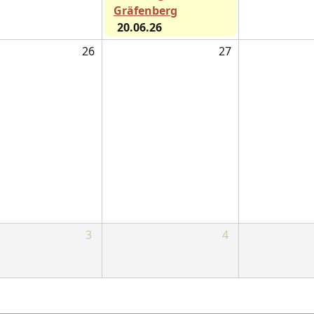
Gräfenberg
20.06.26
26
27
3
4