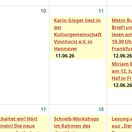
10
11
Karin Gloger liest in
Metin Bu
der
Brief) u
Kulturgemeinschaft
lesen am
Vinnhorst e.V. in
19.30 Uh
Hannover
Frankfu
11.06.26
12.06.26
Miriam 
am 12. J
Hof in F
12.06.26
17
18
chaltet ein! Hört
Schreib-Workshops
Lesung 
inein! Die neue
im Rahmen des
aus „Der