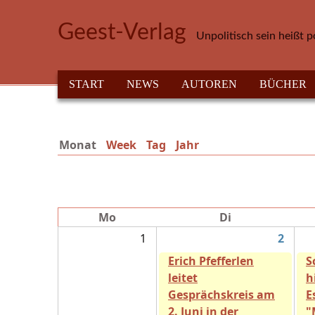
Direkt zum Inhalt
Geest-Verlag
Unpolitisch sein heißt p
HAUPTMENÜ
START
NEWS
AUTOREN
BÜCHER
Monat
(aktiver Reiter)
Week
Tag
Jahr
Mo
Di
1
2
Erich Pfefferlen
S
leitet
h
Gesprächskreis am
E
2. Juni in der
"