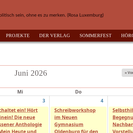
olitisch sein, ohne es zu merken. (Rosa Luxemburg)
PROJEKTE
DER VERLAG
SOMMERFEST
HÖR
Juni 2026
« Vo
Mi
Do
3
4
chaltet ein! Hört
Schreibworkshop
Selbsthil
inein! Die neue
im Neuen
Begegnu
ssener Anthologie
Gymnasium
Nachbar
Mein Heute und
Oldenburg für den
Vorstell