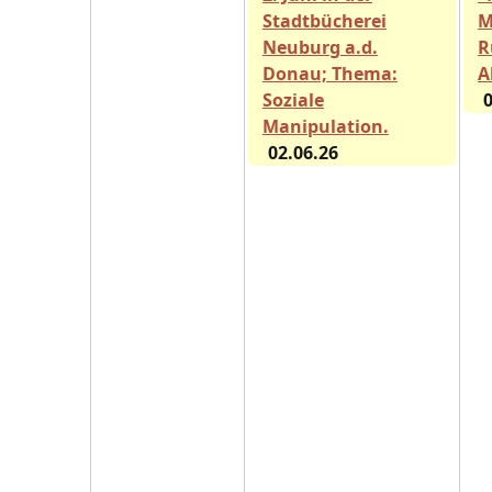
Stadtbücherei
M
Neuburg a.d.
R
Donau; Thema:
A
Soziale
0
Manipulation.
02.06.26