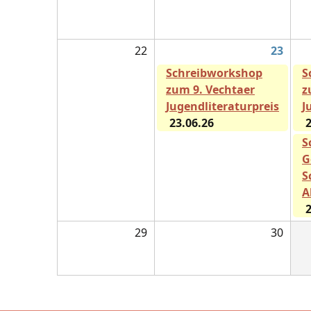
22
23
Schreibworkshop
S
zum 9. Vechtaer
z
Jugendliteraturpreis
J
23.06.26
2
S
G
S
A
2
29
30