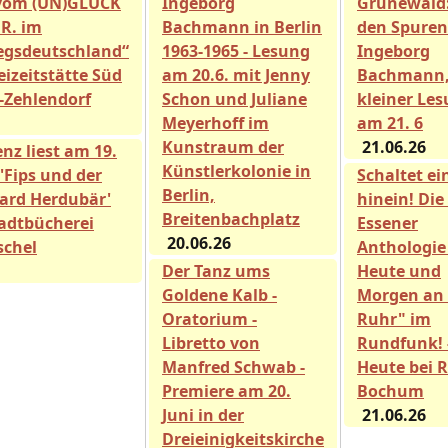
vom (UN)GLÜCK
Ingeborg
Grunewald:
 R. im
Bachmann in Berlin
den Spuren
egsdeutschland“
1963-1965 - Lesung
Ingeborg
eizeitstätte Süd
am 20.6. mit Jenny
Bachmann,
n-Zehlendorf
Schon und Juliane
kleiner Les
Meyerhoff im
am 21. 6
Kunstraum der
21.06.26
nz liest am 19.
Künstlerkolonie in
 'Fips und der
Schaltet ei
Berlin,
ard Herdubär'
hinein! Die
Breitenbachplatz
tadtbücherei
Essener
20.06.26
chel
Anthologie
Der Tanz ums
Heute und
Goldene Kalb -
Morgen an 
Oratorium -
Ruhr" im
Libretto von
Rundfunk! 
Manfred Schwab -
Heute bei 
Premiere am 20.
Bochum
Juni in der
21.06.26
Dreieinigkeitskirche