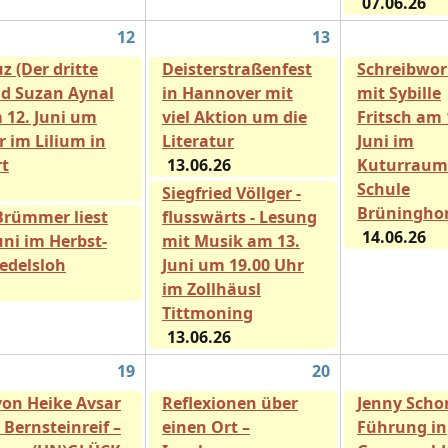
07.06.26
12
13
z (Der dritte
Deisterstraßenfest
Schreibwo
nd Suzan Aynal
in Hannover mit
mit Sybille
 12. Juni um
viel Aktion um die
Fritsch am 
r im Lilium in
Literatur
Juni im
rt
13.06.26
Kuturraum 
Schule
Siegfried Völlger -
Brüninghor
Brümmer liest
flusswärts - Lesung
14.06.26
uni im Herbst-
mit Musik am 13.
redelsloh
Juni um 19.00 Uhr
im Zollhäusl
Tittmoning
13.06.26
19
20
von Heike Avsar
Reflexionen über
Jenny Scho
 Bernsteinreif –
einen Ort –
Führung in