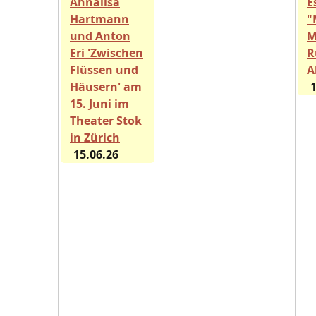
Annalisa
E
Hartmann
"
und Anton
M
Eri 'Zwischen
R
Flüssen und
A
Häusern' am
1
15. Juni im
Theater Stok
in Zürich
15.06.26