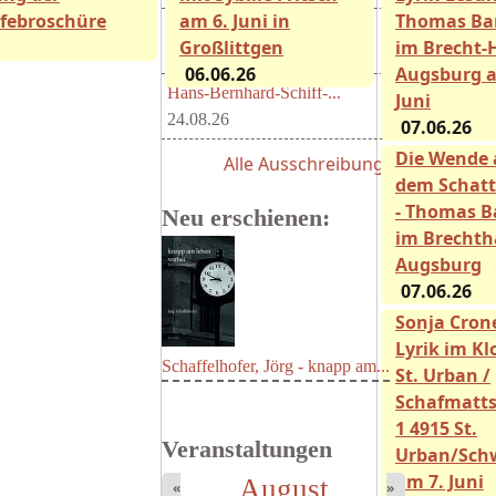
lfebroschüre
am 6. Juni in
Thomas Ba
Beiträge für den nächsten...
Großlittgen
im Brecht-
15.08.26
06.06.26
Augsburg a
Hans-Bernhard-Schiff-...
Juni
24.08.26
07.06.26
Die Wende 
Alle Ausschreibungen
dem Schatt
- Thomas B
Neu erschienen:
im Brechth
Augsburg
07.06.26
Sonja Crone
Lyrik im Kl
Schaffelhofer, Jörg - knapp am...
St. Urban /
Schafmatts
1 4915 St.
Veranstaltungen
Urban/Sch
am 7. Juni
August
«
»