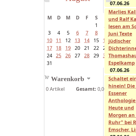
07.06.26
Marlies Ka
M
D
M
D
F
S
S
und Ralf Ka
1
2
lesen am So
3
4
5
6
7
8
9
Juni Texte
10
11
12
13
14
15
16
jüdischer
17
18
19
20
21
22
23
Dichterinn
24
25
26
27
28
29
30
Thomasha
Espelkamp
31
07.06.26
Warenkorb
Schaltet ei
hinein! Die
0
Artikel
Gesamt:
0,00€
Essener
Anthologie
Heute und
Morgen an 
Ruhr" bei 
Emscher, L