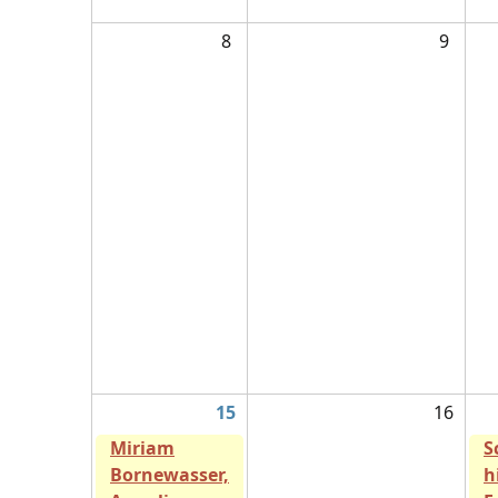
8
9
15
16
Miriam
S
Bornewasser,
h