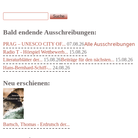
Suche
Suchformular
Bald endende Ausschreibungen:
Alle Ausschreibungen
PRAG – UNESCO CITY OF...
07.08.26
Radio T - Hörspiel Wettbewerb...
15.08.26
Literaturblätter der...
15.08.26
Beiträge für den nächsten...
15.08.26
Hans-Bernhard-Schiff-...
24.08.26
Neu erschienen:
Bartsch, Thomas - Erdrutsch der...