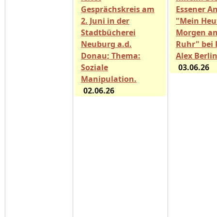
Gesprächskreis am
Essener A
2. Juni in der
"Mein Heu
Stadtbücherei
Morgen an
Neuburg a.d.
Ruhr" bei 
Donau; Thema:
Alex Berli
Soziale
03.06.26
Manipulation.
02.06.26