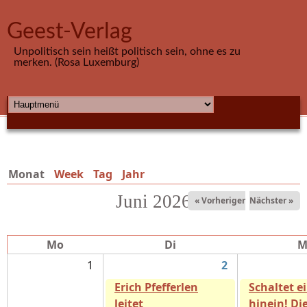
Direkt zum Inhalt
Geest-Verlag
Unpolitisch sein heißt politisch sein, ohne es zu
merken. (Rosa Luxemburg)
HAUPTMENÜ
Monat
(aktiver Reiter)
Week
Tag
Jahr
Juni 2026
« Vorheriger
Nächster »
Mo
Di
M
1
2
Erich Pfefferlen
Schaltet e
leitet
hinein! Di