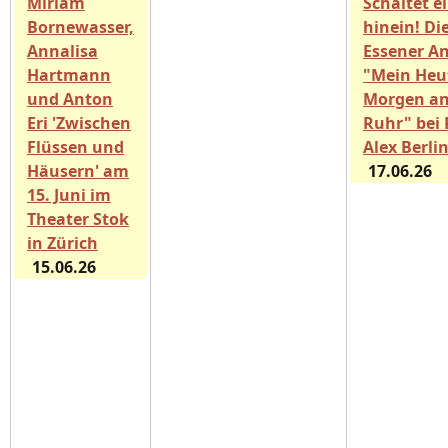
Miriam
Schaltet e
Bornewasser,
hinein! Di
Annalisa
Essener A
Hartmann
"Mein Heu
und Anton
Morgen an
Eri 'Zwischen
Ruhr" bei 
Flüssen und
Alex Berli
Häusern' am
17.06.26
15. Juni im
Theater Stok
in Zürich
15.06.26