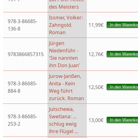
des Meisters
Issmer, Volker:
978-3-86685-
Zahngold.
11,99€
136-8
Roman
Jürgen
Niedenführ -
9783866857315
12,76€
'Sie nannten
ihn Don Juan'
Jurow-Janßen,
978-3-86685-
Anita - Kein
12,50€
884-8
Weg führt
zurück. Roman
Jutschewa,
978-3-86685-
Swetlana: ...
13,00€
253-2
schlug ewig
ihre Flügel ...