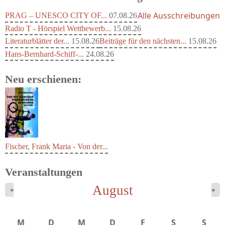
Alle Ausschreibungen
PRAG – UNESCO CITY OF...
07.08.26
Radio T - Hörspiel Wettbewerb...
15.08.26
Literaturblätter der...
15.08.26
Beiträge für den nächsten...
15.08.26
Hans-Bernhard-Schiff-...
24.08.26
Neu erschienen:
Fischer, Frank Maria - Von der...
Veranstaltungen
August
«
»
M
D
M
D
F
S
S