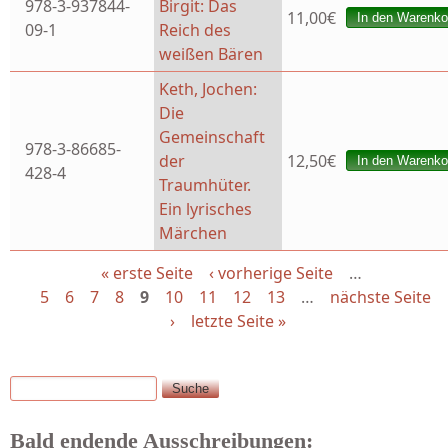
978-3-937844-
Birgit: Das
11,00€
09-1
Reich des
weißen Bären
Keth, Jochen:
Die
Gemeinschaft
978-3-86685-
der
12,50€
428-4
Traumhüter.
Ein lyrisches
Märchen
« erste Seite
‹ vorherige Seite
…
Seiten
5
6
7
8
9
10
11
12
13
…
nächste Seite
›
letzte Seite »
Suche
Suchformular
Bald endende Ausschreibungen: