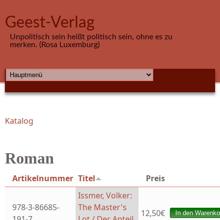
Direkt zum Inhalt
Geest-Verlag
Unpolitisch sein heißt politisch sein, ohne es zu
merken. (Rosa Luxemburg)
HAUPTMENÜ
Katalog
Sie sind hier
Roman
Artikelnummer
Titel
Preis
Issmer, Volker:
978-3-86685-
The Master's
12,50€
191-7
Lot / Der Anteil