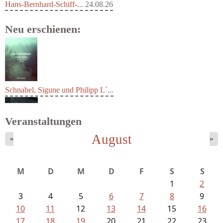
Hans-Bernhard-Schiff-...
24.08.26
Neu erschienen:
Schnabel, Sigune und Philipp L´...
Veranstaltungen
August
«
»
M
D
M
D
F
S
S
1
2
3
4
5
6
7
8
9
10
11
12
13
14
15
16
17
18
19
20
21
22
23