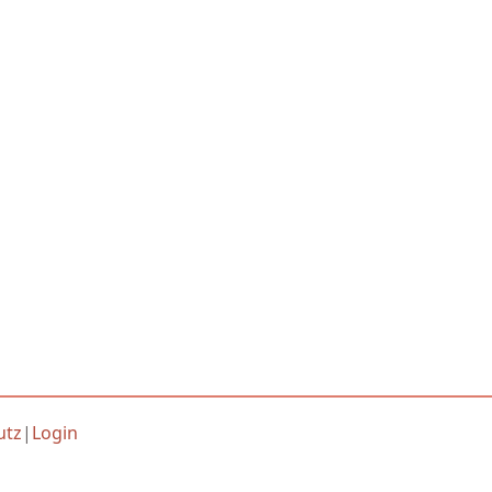
utz
|
Login