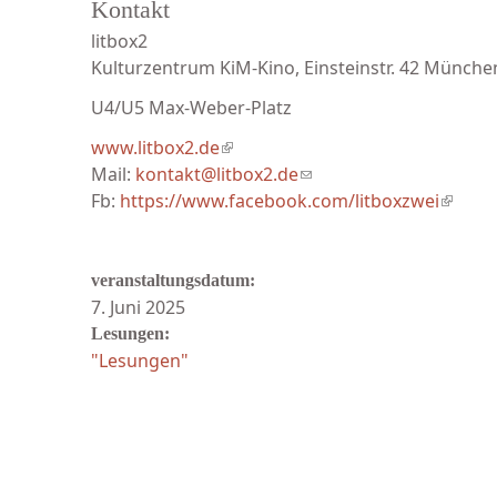
Kontakt
litbox2
Kulturzentrum KiM-Kino, Einsteinstr. 42 Münche
U4/U5 Max-Weber-Platz
www.litbox2.de
(link is external)
Mail:
kontakt@litbox2.de
(link sends e-mail)
Fb:
https://www.facebook.com/litboxzwei
(link i
veranstaltungsdatum:
7. Juni 2025
Lesungen:
"Lesungen"