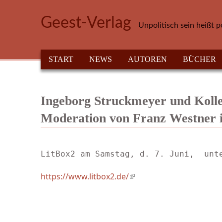
Direkt zum Inhalt
Geest-Verlag
Unpolitisch sein heißt p
HAUPTMENÜ
START
NEWS
AUTOREN
BÜCHER
Ingeborg Struckmeyer und Kolle
Moderation von Franz Westner i
LitBox2 am Samstag, d. 7. Juni,  unt
https://www.litbox2.de/
(link is external)