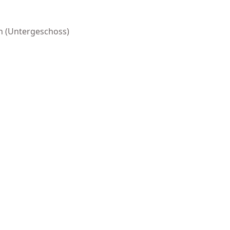
n (Untergeschoss)
s external)