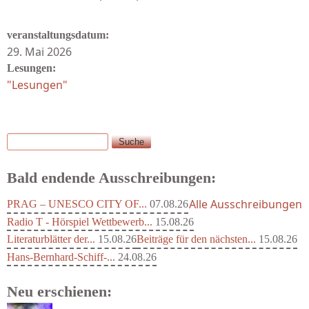
veranstaltungsdatum:
29. Mai 2026
Lesungen:
"Lesungen"
Suche
Suchformular
Bald endende Ausschreibungen:
Alle Ausschreibungen
PRAG – UNESCO CITY OF...
07.08.26
Radio T - Hörspiel Wettbewerb...
15.08.26
Literaturblätter der...
15.08.26
Beiträge für den nächsten...
15.08.26
Hans-Bernhard-Schiff-...
24.08.26
Neu erschienen: