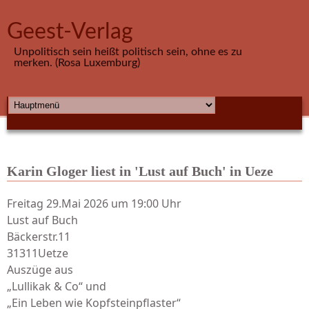
Direkt zum Inhalt
Geest-Verlag
Unpolitisch sein heißt politisch sein, ohne es zu
merken. (Rosa Luxemburg)
HAUPTMENÜ
Karin Gloger liest in 'Lust auf Buch' in Ueze
Freitag 29.Mai 2026 um 19:00 Uhr
Lust auf Buch
Bäckerstr.11
31311Uetze
Auszüge aus
„Lullikak & Co“ und
„Ein Leben wie Kopfsteinpflaster“