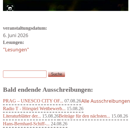
veranstaltungsdatum:
6. Juni 2026
Lesungen:
"Lesungen"
Suche
Suchformular
Bald endende Ausschreibungen:
Alle Ausschreibungen
PRAG – UNESCO CITY OF...
07.08.26
Radio T - Hörspiel Wettbewerb...
15.08.26
Literaturblätter der...
15.08.26
Beiträge für den nächsten...
15.08.26
Hans-Bernhard-Schiff-...
24.08.26