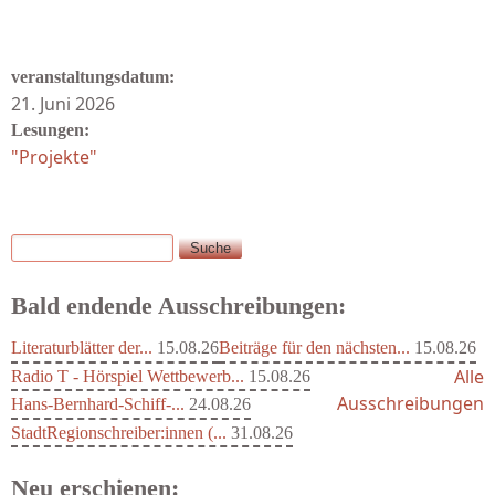
veranstaltungsdatum:
21. Juni 2026
Lesungen:
"Projekte"
Suche
Suchformular
Bald endende Ausschreibungen:
Literaturblätter der...
15.08.26
Beiträge für den nächsten...
15.08.26
Alle
Radio T - Hörspiel Wettbewerb...
15.08.26
Ausschreibungen
Hans-Bernhard-Schiff-...
24.08.26
StadtRegionschreiber:innen (...
31.08.26
Neu erschienen: