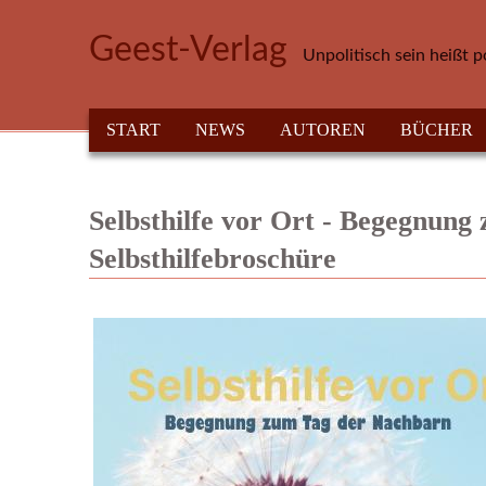
Direkt zum Inhalt
Geest-Verlag
Unpolitisch sein heißt p
HAUPTMENÜ
START
NEWS
AUTOREN
BÜCHER
Selbsthilfe vor Ort - Begegnung
Selbsthilfebroschüre