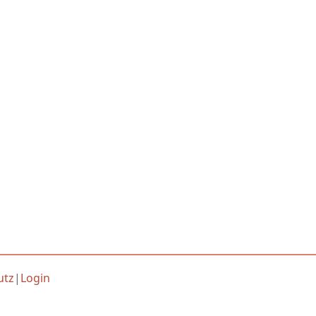
utz
|
Login