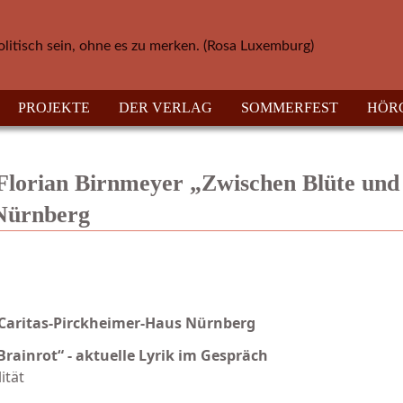
olitisch sein, ohne es zu merken. (Rosa Luxemburg)
PROJEKTE
DER VERLAG
SOMMERFEST
HÖR
lorian Birnmeyer „Zwischen Blüte und
 Nürnberg
 Caritas-Pirckheimer-Haus Nürnberg
rainrot“ - aktuelle Lyrik im Gespräch
ität