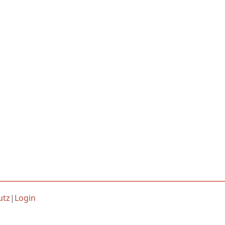
utz
|
Login