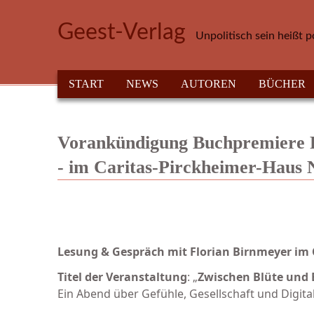
Direkt zum Inhalt
Geest-Verlag
Unpolitisch sein heißt p
HAUPTMENÜ
START
NEWS
AUTOREN
BÜCHER
Vorankündigung Buchpremiere F
- im Caritas-Pirckheimer-Haus
Lesung & Gespräch mit Florian Birnmeyer im
Titel der Veranstaltung
: „
Zwischen Blüte und B
Ein Abend über Gefühle, Gesellschaft und Digital